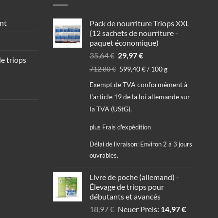
nt
Pack de nourriture Triops XXL
(12 sachets de nourriture -
paquet économique)
Le
Le
35,64
€
29,97
€
e triops
prix
prix
712,80
€
599,40
€
/
100
g
initial
actuel
Exempt de TVA conformément à
était :
est :
35,64 €.
29,97 €.
l'article 19 de la loi allemande sur
la TVA (UStG).
plus
Frais d'expédition
Délai de livraison:
Environ 2 à 3 jours
ouvrables.
Livre de poche (allemand) -
Élevage de triops pour
débutants et avancés
Le
Le
18,97
€
Neuer Preis:
14,97
€