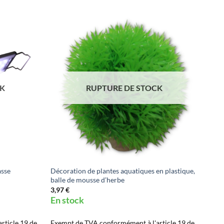
CK
RUPTURE DE STOCK
asse
Décoration de plantes aquatiques en plastique,
balle de mousse d’herbe
3,97
€
En stock
rticle 19 de
Exempt de TVA conformément à l'article 19 de