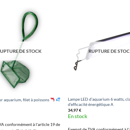
UPTURE DE STOCK
RUPTURE DE STO
Lampe LED d’aquarium 6 watts, cl
r aquarium, filet à poissons
d’efficacité énergétique A
34,97
€
En stock
A conformément à l'article 19 de
Exempt de TVA conformément à l'a