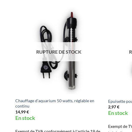
RUPTURE DE STOCK
R
350
Chauffage d’aquarium 50 watts, réglable en
Epuisette pou
ire
continu
2,97
€
14,99
€
En stock
En stock
Exempt de TV
9 de
Exempt de TVA conformément à l'article 19 de