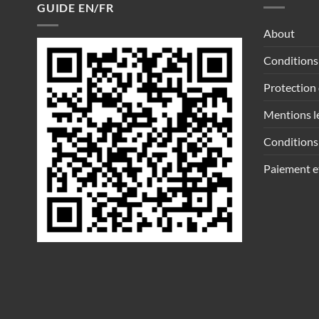
GUIDE EN/FR
About
Conditions
Protection
Mentions l
Conditions 
Paiement et