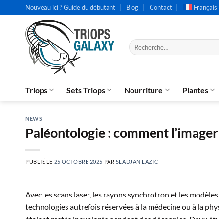
Passer
Nouveau ici ? Guide du débutant
Blog
Contact
Français
au
contenu
Recherche
pour :
Triops
Sets Triops
Nourriture
Plantes
NEWS
Paléontologie : comment l’imageri
PUBLIÉ LE
25 OCTOBRE 2025
PAR
SLADJAN LAZIC
Avec les scans laser, les rayons synchrotron et les modèle
technologies autrefois réservées à la médecine ou à la phy
étaient restés inexplorés pendant des décennies. Deux 