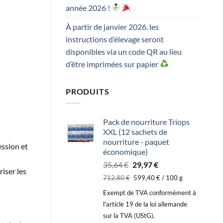
année 2026 !
À partir de janvier 2026, les
instructions d’élevage seront
disponibles via un code QR au lieu
d’être imprimées sur papier
PRODUITS
Pack de nourriture Triops
XXL (12 sachets de
nourriture - paquet
ession et
économique)
Le
Le
35,64
€
29,97
€
iser les
prix
prix
712,80
€
599,40
€
/
100
g
initial
actuel
Exempt de TVA conformément à
était :
est :
l'article 19 de la loi allemande
35,64 €.
29,97 €.
sur la TVA (UStG).