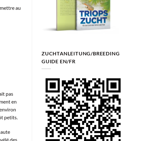
 mettre au
ZUCHTANLEITUNG/BREEDING
GUIDE EN/FR
ait pas
ement en
’environ
t petits.
haute
évélé des