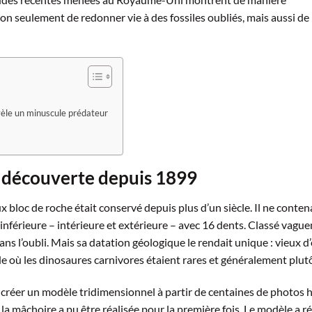
seulement de redonner vie à des fossiles oubliés, mais aussi de
évèle un minuscule prédateur
e découverte depuis 1899
 bloc de roche était conservé depuis plus d’un siècle. Il ne conten
inférieure – intérieure et extérieure – avec 16 dents. Classé vagu
ns l’oubli. Mais sa datation géologique le rendait unique : vieux d
iode où les dinosaures carnivores étaient rares et généralement plutô
créer un modèle tridimensionnel à partir de centaines de photos 
a mâchoire a pu être réalisée pour la première fois. Le modèle a r