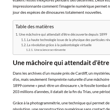
impressionnante comment l’imagerie numérique permet non 
jour des espèces de dinosaures totalement nouvelles.
Table des matières
Une mâchoire qui attendait d’être découverte depuis 1899
La haute technologie issue de la physique des particules r
La révolution grâce à la paléontologie virtuelle
Une science se réinvente
Une mâchoire qui attendait d’êtr
Dans les archives d’un musée près de Cardiff, un mystérieux
d’os, mais seulement l’empreinte naturelle d’une mâchoire 
1899 comme « peut-être un dinosaure », le fossile tomba da
203 millions d’années, il datait de la fin du Trias, une pér
Grâce à la photogrammétrie, une technique qui permet de 
résolution, une reconstruction numérique sans contact de l