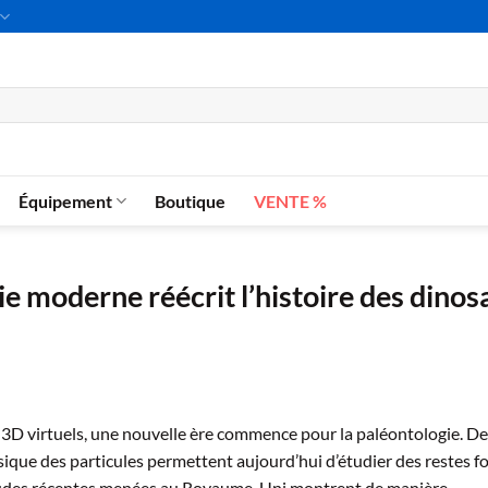
Équipement
Boutique
VENTE %
e moderne réécrit l’histoire des dinos
s 3D virtuels, une nouvelle ère commence pour la paléontologie. D
sique des particules permettent aujourd’hui d’étudier des restes fo
études récentes menées au Royaume-Uni montrent de manière