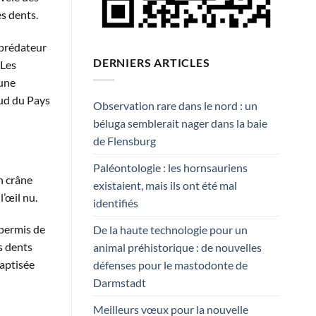
es dents.
 prédateur
DERNIERS ARTICLES
 Les
 une
sud du Pays
Observation rare dans le nord : un
béluga semblerait nager dans la baie
de Flensburg
Paléontologie : les hornsauriens
n crâne
existaient, mais ils ont été mal
l’œil nu.
identifiés
 permis de
De la haute technologie pour un
es dents
animal préhistorique : de nouvelles
baptisée
défenses pour le mastodonte de
Darmstadt
Meilleurs vœux pour la nouvelle