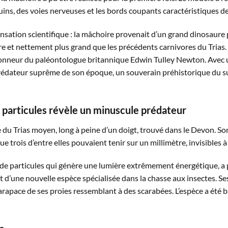
uins, des voies nerveuses et les bords coupants caractéristiques d
sation scientifique : la mâchoire provenait d’un grand dinosaure
re et nettement plus grand que les précédents carnivores du Trias.
honneur du paléontologue britannique Edwin Tulley Newton. Avec
 prédateur suprême de son époque, un souverain préhistorique du 
s particules révèle un minuscule prédateur
e du Trias moyen, long à peine d’un doigt, trouvé dans le Devon. So
e trois d’entre elles pouvaient tenir sur un millimètre, invisibles à 
 de particules qui génère une lumière extrêmement énergétique, a
ait d’une nouvelle espèce spécialisée dans la chasse aux insectes. S
carapace de ses proies ressemblant à des scarabées. L’espèce a été 