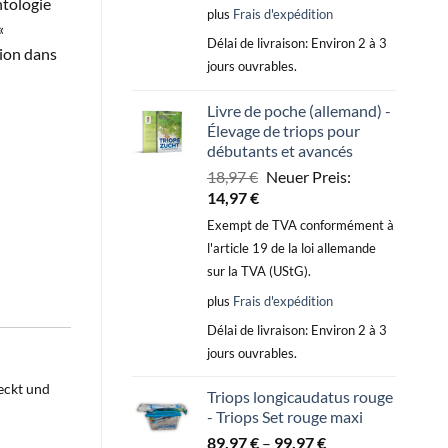
ntologie
plus
Frais d'expédition
«
Délai de livraison:
Environ 2 à 3
tion dans
jours ouvrables.
Livre de poche (allemand) -
Élevage de triops pour
débutants et avancés
Le
18,97
€
Neuer Preis:
Le
prix
14,97
€
prix
initial
Exempt de TVA conformément à
actuel
était :
l'article 19 de la loi allemande
est :
18,97 €.
sur la TVA (UStG).
14,97 €.
plus
Frais d'expédition
Délai de livraison:
Environ 2 à 3
jours ouvrables.
deckt und
Triops longicaudatus rouge
- Triops Set rouge maxi
89,97
€
–
99,97
€