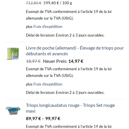
prix
prix
712,80
€
599,40
€
/
100
g
initial
actuel
Exempt de TVA conformément à l'article 19 de la loi
était :
est :
allemande sur la TVA (UStG).
35,64 €.
29,97 €.
plus
Frais d'expédition
Délai de livraison:
Environ 2 à 3 jours ouvrables.
Livre de poche (allemand) - Élevage de triops pour
débutants et avancés
Le
Le
18,97
€
Neuer Preis:
14,97
€
prix
prix
Exempt de TVA conformément à l'article 19 de la loi
initial
actuel
allemande sur la TVA (UStG).
était :
est :
plus
Frais d'expédition
18,97 €.
14,97 €.
Délai de livraison:
Environ 2 à 3 jours ouvrables.
Triops longicaudatus rouge - Triops Set rouge
maxi
89,97
€
–
99,97
€
Exempt de TVA conformément à l'article 19 de la loi