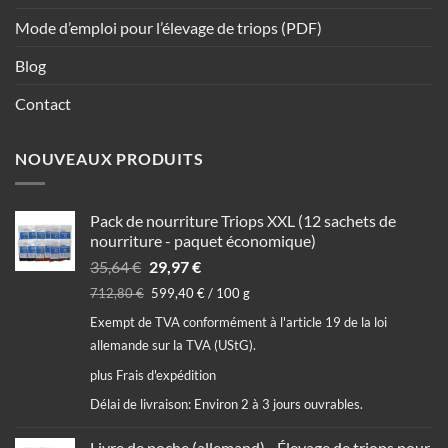
Mode d’emploi pour l’élevage de triops (PDF)
Blog
Contact
NOUVEAUX PRODUITS
Pack de nourriture Triops XXL (12 sachets de
nourriture - paquet économique)
Le
Le
35,64
€
29,97
€
prix
prix
712,80
€
599,40
€
/
100
g
initial
actuel
Exempt de TVA conformément à l'article 19 de la loi
était :
est :
allemande sur la TVA (UStG).
35,64 €.
29,97 €.
plus
Frais d'expédition
Délai de livraison:
Environ 2 à 3 jours ouvrables.
Livre de poche (allemand) - Élevage de triops pour