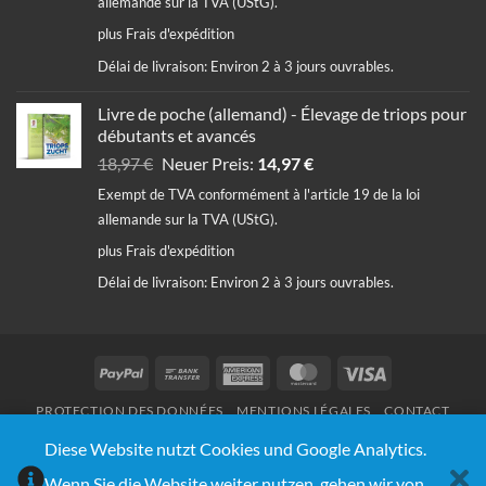
allemande sur la TVA (UStG).
35,64 €.
29,97 €.
plus
Frais d'expédition
Délai de livraison:
Environ 2 à 3 jours ouvrables.
Livre de poche (allemand) - Élevage de triops pour
débutants et avancés
Le
Le
18,97
€
Neuer Preis:
14,97
€
prix
prix
Exempt de TVA conformément à l'article 19 de la loi
initial
actuel
allemande sur la TVA (UStG).
était :
est :
plus
Frais d'expédition
18,97 €.
14,97 €.
Délai de livraison:
Environ 2 à 3 jours ouvrables.
PayPal
Bank
American
MasterCard
Visa
Transfer
Express
PROTECTION DES DONNÉES
MENTIONS LÉGALES
CONTACT
© Copyright 2020 - 2026 | Triops Galaxy® | Design:
Webnumerus Webdesign
Diese Website nutzt Cookies und Google Analytics.
Wenn Sie die Website weiter nutzen, gehen wir von