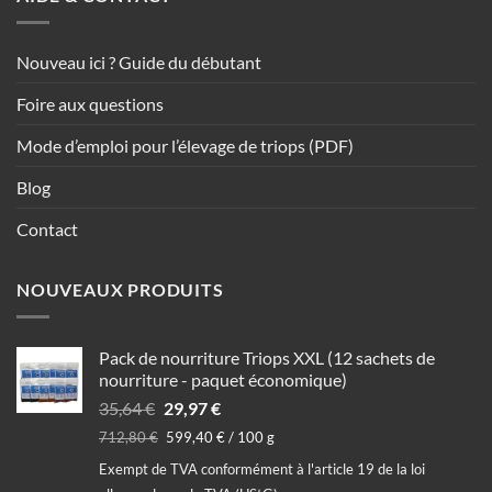
Nouveau ici ? Guide du débutant
Foire aux questions
Mode d’emploi pour l’élevage de triops (PDF)
Blog
Contact
NOUVEAUX PRODUITS
Pack de nourriture Triops XXL (12 sachets de
nourriture - paquet économique)
Le
Le
35,64
€
29,97
€
prix
prix
712,80
€
599,40
€
/
100
g
initial
actuel
Exempt de TVA conformément à l'article 19 de la loi
était :
est :