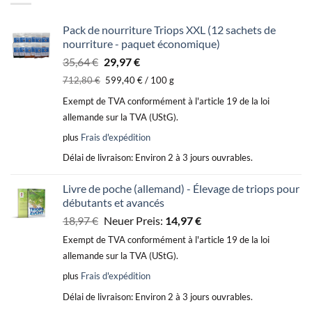
Pack de nourriture Triops XXL (12 sachets de
nourriture - paquet économique)
Le
Le
35,64
€
29,97
€
prix
prix
712,80
€
599,40
€
/
100
g
initial
actuel
Exempt de TVA conformément à l'article 19 de la loi
était :
est :
allemande sur la TVA (UStG).
35,64 €.
29,97 €.
plus
Frais d'expédition
Délai de livraison:
Environ 2 à 3 jours ouvrables.
Livre de poche (allemand) - Élevage de triops pour
débutants et avancés
Le
Le
18,97
€
Neuer Preis:
14,97
€
prix
prix
Exempt de TVA conformément à l'article 19 de la loi
initial
actuel
allemande sur la TVA (UStG).
était :
est :
plus
Frais d'expédition
18,97 €.
14,97 €.
Délai de livraison:
Environ 2 à 3 jours ouvrables.