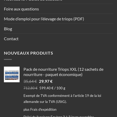
Foire aux questions
Mode d’emploi pour l’élevage de triops (PDF)
Blog
Contact
NOUVEAUX PRODUITS
Pack de nourriture Triops XXL (12 sachets de
nourriture - paquet économique)
Le
Le
35,64
€
29,97
€
prix
prix
712,80
€
599,40
€
/
100
g
initial
actuel
Exempt de TVA conformément à l'article 19 de la loi
était :
est :
allemande sur la TVA (UStG).
35,64 €.
29,97 €.
plus
Frais d'expédition