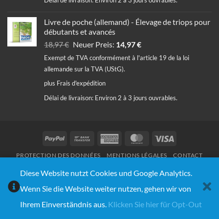
Délai de livraison:
Environ 2 à 3 jours ouvrables.
Livre de poche (allemand) - Élevage de triops pour
débutants et avancés
Le
Le
18,97
€
Neuer Preis:
14,97
€
prix
prix
Exempt de TVA conformément à l'article 19 de la loi
initial
actuel
allemande sur la TVA (UStG).
était :
est :
plus
Frais d'expédition
18,97 €.
14,97 €.
Délai de livraison:
Environ 2 à 3 jours ouvrables.
PayPal
Bank
American
MasterCard
Visa
Transfer
Express
PROTECTION DES DONNÉES
MENTIONS LÉGALES
CONTACT
© Copyright 2020 - 2026 | Triops Galaxy® | Design:
Webnumerus Webdesign
Diese Website nutzt Cookies und Google Analytics.
Wenn Sie die Website weiter nutzen, gehen wir von
WITHDRAW FROM CONTRACT
Ihrem Einverständnis aus.
Klicken Sie hier für Opt-Out