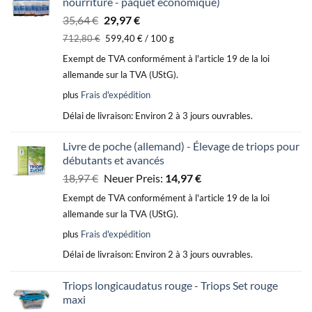
nourriture - paquet économique)
Le
Le
35,64
€
29,97
€
prix
prix
712,80
€
599,40
€
/
100
g
initial
actuel
Exempt de TVA conformément à l'article 19 de la loi
était :
est :
allemande sur la TVA (UStG).
35,64 €.
29,97 €.
plus
Frais d'expédition
Délai de livraison:
Environ 2 à 3 jours ouvrables.
Livre de poche (allemand) - Élevage de triops pour
débutants et avancés
Le
Le
18,97
€
Neuer Preis:
14,97
€
prix
prix
Exempt de TVA conformément à l'article 19 de la loi
initial
actuel
allemande sur la TVA (UStG).
était :
est :
plus
Frais d'expédition
18,97 €.
14,97 €.
Délai de livraison:
Environ 2 à 3 jours ouvrables.
Triops longicaudatus rouge - Triops Set rouge
maxi