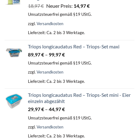
Ursprünglicher
Aktueller
18,97
€
Neuer Preis:
14,97
€
Preis
Preis
Umsatzsteuerfrei gemäß §19 UStG.
war:
ist:
zzgl.
Versandkosten
18,97 €
14,97 €.
Lieferzeit:
Ca. 2 bis 3 Werktage.
Triops longicaudatus Red – Triops-Set maxi
89,97
€
–
99,97
€
Umsatzsteuerfrei gemäß §19 UStG.
zzgl.
Versandkosten
Lieferzeit:
Ca. 2 bis 3 Werktage.
Triops longicaudatus Red – Triops-Set mini - Eier
einzeln abgezählt
29,97
€
–
44,97
€
Umsatzsteuerfrei gemäß §19 UStG.
zzgl.
Versandkosten
Lieferzeit:
Ca. 2 bis 3 Werktage.