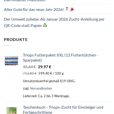
Alles Gute für das neue Jahr 2026!
Der Umwelt zuliebe: Ab Januar 2026 Zucht-Anleitung per
QR-Code statt Papier
PRODUKTE
Triops Futterpaket XXL (12 Futtertütchen -
Sparpaket)
Ursprünglicher
Aktueller
35,64
€
29,97
€
Preis
Preis
712,80
€
599,40
€
/
100
g
war:
ist:
Umsatzsteuerfrei gemäß §19 UStG.
35,64 €
29,97 €.
zzgl.
Versandkosten
Lieferzeit:
Ca. 2 bis 3 Werktage.
Taschenbuch - Triops-Zucht für Einsteiger und
Fortgeschrittene