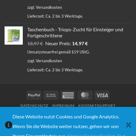
35,64 €
29,97 €.
zzgl.
Versandkosten
Lieferzeit:
Ca. 2 bis 3 Werktage.
Taschenbuch - Triops-Zucht für Einsteiger und
Fortgeschrittene
Ursprünglicher
Aktueller
18,97
€
Neuer Preis:
14,97
€
Preis
Preis
Umsatzsteuerfrei gemäß §19 UStG.
war:
ist:
zzgl.
Versandkosten
18,97 €
14,97 €.
Lieferzeit:
Ca. 2 bis 3 Werktage.
PayPal
Bank
American
MasterCard
Visa
Transfer
Express
DATENSCHUTZ
IMPRESSUM
KONTAKT/SUPPORT
© Copyright 2020 - 2026 | Triops Galaxy® | Design:
Webnumerus Webdesign
Diese Website nutzt Cookies und Google Analytics.
Wenn Sie die Website weiter nutzen, gehen wir von
VERTRAG WIDERRUFEN
Ihrem Einverständnis aus.
Klicken Sie hier für Opt-Out