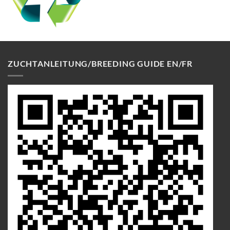
ZUCHTANLEITUNG/BREEDING GUIDE EN/FR