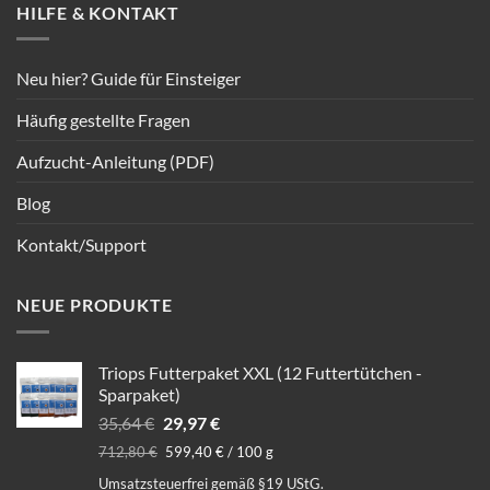
HILFE & KONTAKT
Neu hier? Guide für Einsteiger
Häufig gestellte Fragen
Aufzucht-Anleitung (PDF)
Blog
Kontakt/Support
NEUE PRODUKTE
Triops Futterpaket XXL (12 Futtertütchen -
Sparpaket)
Ursprünglicher
Aktueller
35,64
€
29,97
€
Preis
Preis
712,80
€
599,40
€
/
100
g
war:
ist:
Umsatzsteuerfrei gemäß §19 UStG.