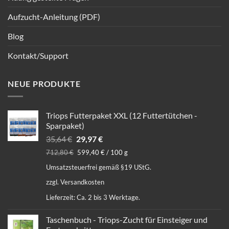
Aufzucht-Anleitung (PDF)
Blog
Kontakt/Support
NEUE PRODUKTE
Triops Futterpaket XXL (12 Futtertütchen -
Sparpaket)
Ursprünglicher
Aktueller
35,64
€
29,97
€
Preis
Preis
712,80
€
599,40
€
/
100
g
war:
ist:
Umsatzsteuerfrei gemäß §19 UStG.
35,64 €
29,97 €.
zzgl.
Versandkosten
Lieferzeit:
Ca. 2 bis 3 Werktage.
Taschenbuch - Triops-Zucht für Einsteiger und