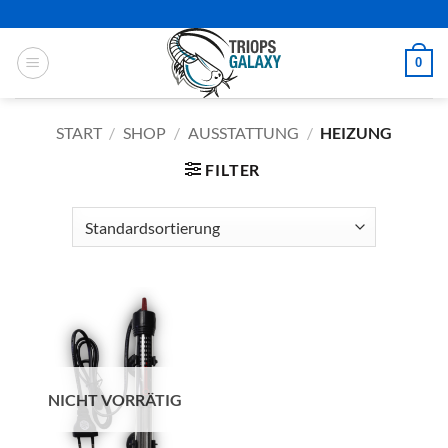
Zum
Inhalt
springen
0
START
/
SHOP
/
AUSSTATTUNG
/
HEIZUNG
FILTER
NICHT VORRÄTIG