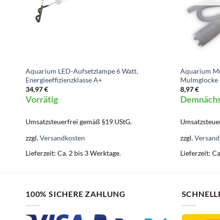
Aquarium LED-Aufsetzlampe 6 Watt,
Aquarium Mu
Energieeffizienzklasse A+
Mulmglocke
34,97
€
8,97
€
Vorrätig
Demnächst
Umsatzsteuerfrei gemäß §19 UStG.
Umsatzsteuer
zzgl.
Versandkosten
zzgl.
Versand
Lieferzeit:
Ca. 2 bis 3 Werktage.
Lieferzeit:
Ca
100% SICHERE ZAHLUNG
SCHNELL