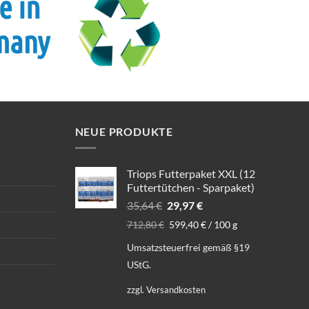
NEUE PRODUKTE
Triops Futterpaket XXL (12
Futtertütchen - Sparpaket)
Ursprünglicher
Aktueller
35,64
€
29,97
€
Preis
Preis
712,80
€
599,40
€
/
100
g
war:
ist:
Umsatzsteuerfrei gemäß §19
35,64 €
29,97 €.
UStG.
zzgl.
Versandkosten