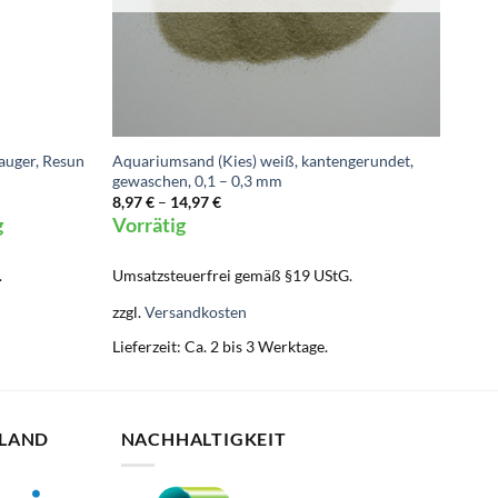
uger, Resun
Aquariumsand (Kies) weiß, kantengerundet,
gewaschen, 0,1 – 0,3 mm
8,97
€
–
14,97
€
g
Vorrätig
.
Umsatzsteuerfrei gemäß §19 UStG.
zzgl.
Versandkosten
Lieferzeit:
Ca. 2 bis 3 Werktage.
HLAND
NACHHALTIGKEIT