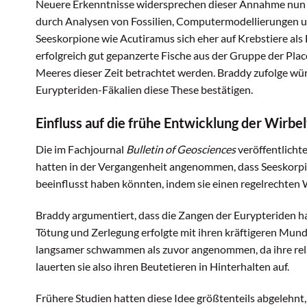
Neuere Erkenntnisse widersprechen dieser Annahme nun j
durch Analysen von Fossilien, Computermodellierungen u
Seeskorpione wie Acutiramus sich eher auf Krebstiere als
erfolgreich gut gepanzerte Fische aus der Gruppe der Pla
Meeres dieser Zeit betrachtet werden. Braddy zufolge wü
Eurypteriden-Fäkalien diese These bestätigen.
Einfluss auf die frühe Entwicklung der Wirbel
Die im Fachjournal
Bulletin of Geosciences
veröffentlicht
hatten in der Vergangenheit angenommen, dass Seeskorpion
beeinflusst haben könnten, indem sie einen regelrechten 
Braddy argumentiert, dass die Zangen der Eurypteriden ha
Tötung und Zerlegung erfolgte mit ihren kräftigeren Mu
langsamer schwammen als zuvor angenommen, da ihre rela
lauerten sie also ihren Beutetieren in Hinterhalten auf.
Frühere Studien hatten diese Idee größtenteils abgelehn