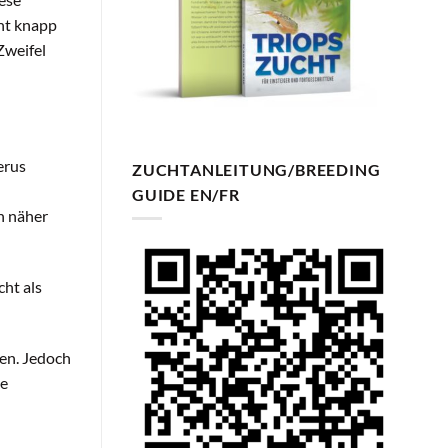
cht knapp
Zweifel
erus
ZUCHTANLEITUNG/BREEDING
GUIDE EN/FR
n näher
cht als
en. Jedoch
ne