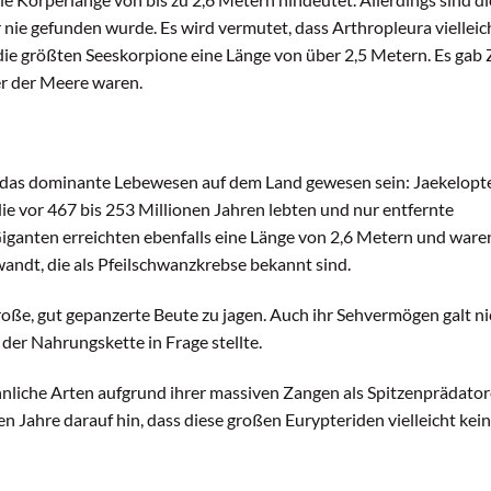
nie gefunden wurde. Es wird vermutet, dass Arthropleura viellei
 die größten Seeskorpione eine Länge von über 2,5 Metern. Es gab 
er der Meere waren.
r das dominante Lebewesen auf dem Land gewesen sein: Jaekelopt
die vor 467 bis 253 Millionen Jahren lebten und nur entfernte
ganten erreichten ebenfalls eine Länge von 2,6 Metern und ware
ndt, die als Pfeilschwanzkrebse bekannt sind.
roße, gut gepanzerte Beute zu jagen. Auch ihr Sehvermögen galt ni
 der Nahrungskette in Frage stellte.
nliche Arten aufgrund ihrer massiven Zangen als Spitzenprädator
 Jahre darauf hin, dass diese großen Eurypteriden vielleicht kei