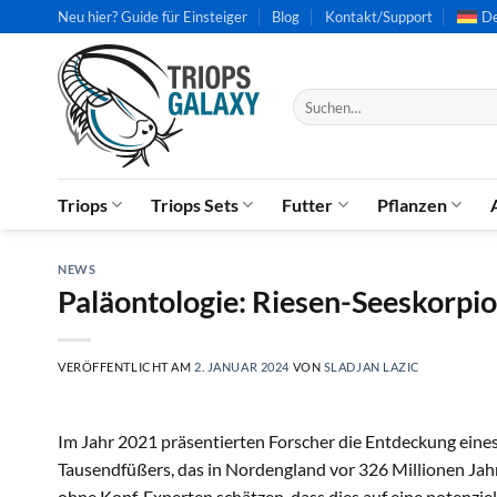
Zum
Neu hier? Guide für Einsteiger
Blog
Kontakt/Support
De
Inhalt
springen
Suchen
nach:
Triops
Triops Sets
Futter
Pflanzen
NEWS
Paläontologie: Riesen-Seeskorpi
VERÖFFENTLICHT AM
2. JANUAR 2024
VON
SLADJAN LAZIC
Im Jahr 2021 präsentierten Forscher die Entdeckung eines
Tausendfüßers, das in Nordengland vor 326 Millionen Ja
ohne Kopf. Experten schätzen, dass dies auf eine potenziel