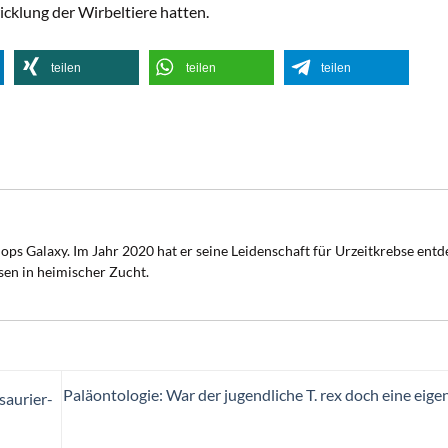
icklung der Wirbeltiere hatten.
teilen
teilen
teilen
ops Galaxy. Im Jahr 2020 hat er seine Leidenschaft für Urzeitkrebse ent
sen in heimischer Zucht.
Paläontologie: War der jugendliche T. rex doch eine eige
saurier-