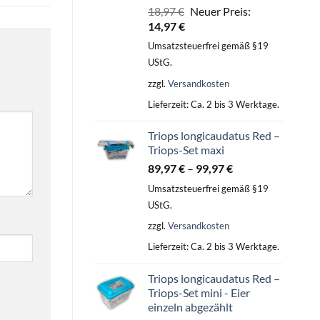
Ursprünglicher
18,97
€
Neuer Preis:
Aktueller
Preis
14,97
€
Preis
war:
Umsatzsteuerfrei gemäß §19
ist:
18,97 €
UStG.
14,97 €.
zzgl.
Versandkosten
Lieferzeit:
Ca. 2 bis 3 Werktage.
Triops longicaudatus Red –
Triops-Set maxi
89,97
€
–
99,97
€
Umsatzsteuerfrei gemäß §19
UStG.
zzgl.
Versandkosten
Lieferzeit:
Ca. 2 bis 3 Werktage.
Triops longicaudatus Red –
Triops-Set mini - Eier
einzeln abgezählt