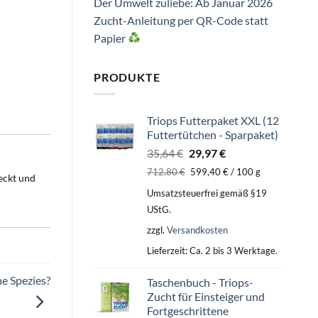
Der Umwelt zuliebe: Ab Januar 2026
Zucht-Anleitung per QR-Code statt
Papier
PRODUKTE
Triops Futterpaket XXL (12
Futtertütchen - Sparpaket)
Ursprünglicher
Aktueller
35,64
€
29,97
€
Preis
Preis
712,80
€
599,40
€
/
100
g
deckt und
war:
ist:
Umsatzsteuerfrei gemäß §19
35,64 €
29,97 €.
UStG.
zzgl.
Versandkosten
Lieferzeit:
Ca. 2 bis 3 Werktage.
ne Spezies?
Taschenbuch - Triops-
Zucht für Einsteiger und
Fortgeschrittene