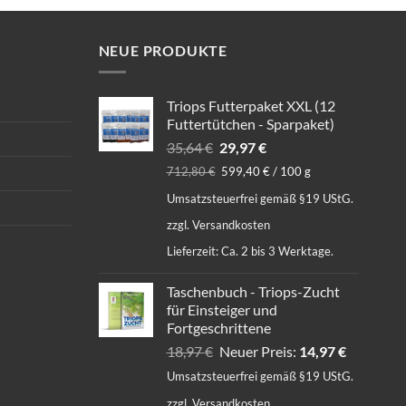
NEUE PRODUKTE
Triops Futterpaket XXL (12
Futtertütchen - Sparpaket)
Ursprünglicher
Aktueller
35,64
€
29,97
€
Preis
Preis
712,80
€
599,40
€
/
100
g
war:
ist:
Umsatzsteuerfrei gemäß §19 UStG.
35,64 €
29,97 €.
zzgl.
Versandkosten
Lieferzeit:
Ca. 2 bis 3 Werktage.
Taschenbuch - Triops-Zucht
für Einsteiger und
Fortgeschrittene
Ursprünglicher
Aktueller
18,97
€
Neuer Preis:
14,97
€
Preis
Preis
Umsatzsteuerfrei gemäß §19 UStG.
war:
ist:
zzgl.
Versandkosten