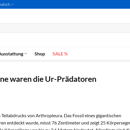
utsch
Ausstattung
Shop
SALE %
one waren die Ur-Prädatoren
 Teilabdrucks von Arthropleura. Das Fossil eines gigantischen
hren entdeckt wurde, misst 76 Zentimeter und zeigt 25 Körperseg
le Körperlänge von bis zu 2,6 Metern hindeutet. Allerdings sind d