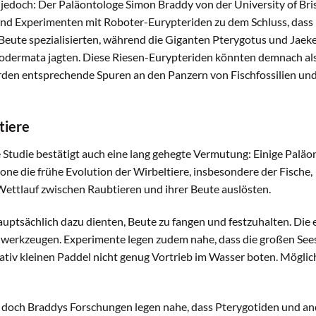
edoch: Der Paläontologe Simon Braddy von der University of Bri
nd Experimenten mit Roboter-Eurypteriden zu dem Schluss, dass 
 Beute spezialisierten, während die Giganten Pterygotus und Jaek
codermata jagten. Diese Riesen-Eurypteriden könnten demnach als 
rden entsprechende Spuren an den Panzern von Fischfossilien und
tiere
e Studie bestätigt auch eine lang gehegte Vermutung: Einige Palä
e die frühe Evolution der Wirbeltiere, insbesondere der Fische,
Wettlauf zwischen Raubtieren und ihrer Beute auslösten.
uptsächlich dazu dienten, Beute zu fangen und festzuhalten. Die 
ndwerkzeugen. Experimente legen zudem nahe, dass die großen Se
tiv kleinen Paddel nicht genug Vortrieb im Wasser boten. Mögli
t, doch Braddys Forschungen legen nahe, dass Pterygotiden und a