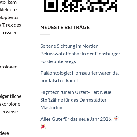
stol kam
kleinere
elopterus
T. rex des
NEUESTE BEITRÄGE
 fossilen
Seltene Sichtung im Norden:
Belugawal offenbar in der Flensburger
Förde unterwegs
ontologen
Paläontologie: Hornsaurier waren da,
nur falsch erkannt
Hightech für ein Urzeit-Tier: Neue
eigentliche
Stoßzähne für das Darmstädter
eskorpione
Mastodon
cherweise
Alles Gute für das neue Jahr 2026!
ndere