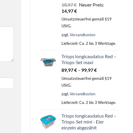
Ursprünglicher
18,97
€
Neuer Preis:
Aktueller
Preis
14,97
€
Preis
war:
Umsatzsteuerfrei gemäß §19
ist:
18,97 €
UStG.
14,97 €.
zzgl.
Versandkosten
Lieferzeit:
Ca. 2 bis 3 Werktage.
Triops longicaudatus Red –
Triops-Set maxi
89,97
€
–
99,97
€
Umsatzsteuerfrei gemäß §19
UStG.
zzgl.
Versandkosten
Lieferzeit:
Ca. 2 bis 3 Werktage.
Triops longicaudatus Red –
Triops-Set mini - Eier
einzeln abgezählt