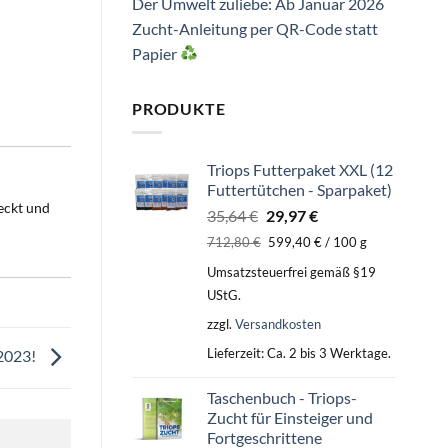
Der Umwelt zuliebe: Ab Januar 2026
Zucht-Anleitung per QR-Code statt
Papier
PRODUKTE
Triops Futterpaket XXL (12
Futtertütchen - Sparpaket)
deckt und
Ursprünglicher
Aktueller
35,64
€
29,97
€
Preis
Preis
712,80
€
599,40
€
/
100
g
war:
ist:
Umsatzsteuerfrei gemäß §19
35,64 €
29,97 €.
UStG.
zzgl.
Versandkosten
Lieferzeit:
Ca. 2 bis 3 Werktage.
 2023!
Taschenbuch - Triops-
Zucht für Einsteiger und
Fortgeschrittene