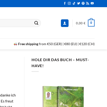
0
0,00
€
Free shipping
from €50 (GER) | €80 (EU) | €120 (CH)
HOLE DIR DAS BUCH – MUST-
HAVE!
edanke ich
 Es freut
ht habt.