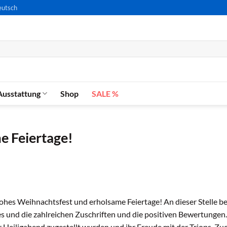
utsch
Ausstattung
Shop
SALE %
e Feiertage!
ohes Weihnachtsfest und erholsame Feiertage! An dieser Stelle b
es und die zahlreichen Zuschriften und die positiven Bewertungen.
r Heiligabend zugestellt wurden und ihr Freude mit der Triops-Zuc