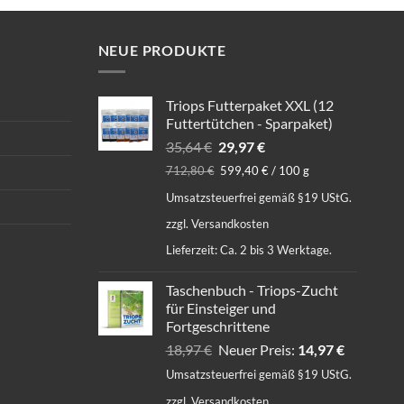
NEUE PRODUKTE
Triops Futterpaket XXL (12
Futtertütchen - Sparpaket)
Ursprünglicher
Aktueller
35,64
€
29,97
€
Preis
Preis
712,80
€
599,40
€
/
100
g
war:
ist:
Umsatzsteuerfrei gemäß §19 UStG.
35,64 €
29,97 €.
zzgl.
Versandkosten
Lieferzeit:
Ca. 2 bis 3 Werktage.
Taschenbuch - Triops-Zucht
für Einsteiger und
Fortgeschrittene
Ursprünglicher
Aktueller
18,97
€
Neuer Preis:
14,97
€
Preis
Preis
Umsatzsteuerfrei gemäß §19 UStG.
war:
ist:
zzgl.
Versandkosten