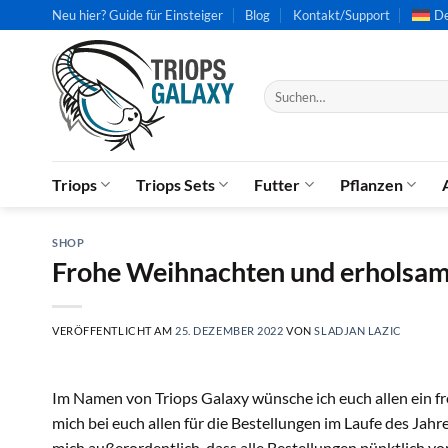
Zum
Neu hier? Guide für Einsteiger
Blog
Kontakt/Support
De
Inhalt
springen
Suchen
nach:
Triops
Triops Sets
Futter
Pflanzen
SHOP
Frohe Weihnachten und erholsam
VERÖFFENTLICHT AM
25. DEZEMBER 2022
VON
SLADJAN LAZIC
Im Namen von Triops Galaxy wünsche ich euch allen ein fr
mich bei euch allen für die Bestellungen im Laufe des Jahr
mich außerordentlich, dass alle Bestellungen pünktlich vo