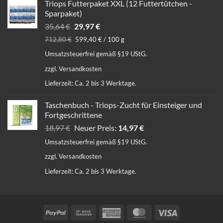
Triops Futterpaket XXL (12 Futtertütchen -
Sparpaket)
Ursprünglicher
Aktueller
35,64
€
29,97
€
Preis
Preis
712,80
€
599,40
€
/
100
g
war:
ist:
Umsatzsteuerfrei gemäß §19 UStG.
35,64 €
29,97 €.
zzgl.
Versandkosten
Lieferzeit:
Ca. 2 bis 3 Werktage.
Taschenbuch - Triops-Zucht für Einsteiger und
Fortgeschrittene
Ursprünglicher
Aktueller
18,97
€
Neuer Preis:
14,97
€
Preis
Preis
Umsatzsteuerfrei gemäß §19 UStG.
war:
ist:
zzgl.
Versandkosten
18,97 €
14,97 €.
Lieferzeit:
Ca. 2 bis 3 Werktage.
PayPal
Bank
American
MasterCard
Visa
Transfer
Express