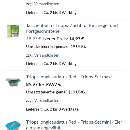
zzgl.
Versandkosten
Lieferzeit:
Ca. 2 bis 3 Werktage.
Taschenbuch - Triops-Zucht für Einsteiger und
Fortgeschrittene
Ursprünglicher
Aktueller
18,97
€
Neuer Preis:
14,97
€
Preis
Preis
Umsatzsteuerfrei gemäß §19 UStG.
war:
ist:
zzgl.
Versandkosten
18,97 €
14,97 €.
Lieferzeit:
Ca. 2 bis 3 Werktage.
Triops longicaudatus Red – Triops-Set maxi
89,97
€
–
99,97
€
Umsatzsteuerfrei gemäß §19 UStG.
zzgl.
Versandkosten
Lieferzeit:
Ca. 2 bis 3 Werktage.
Triops longicaudatus Red – Triops-Set mini - Eier
einzeln abgezählt