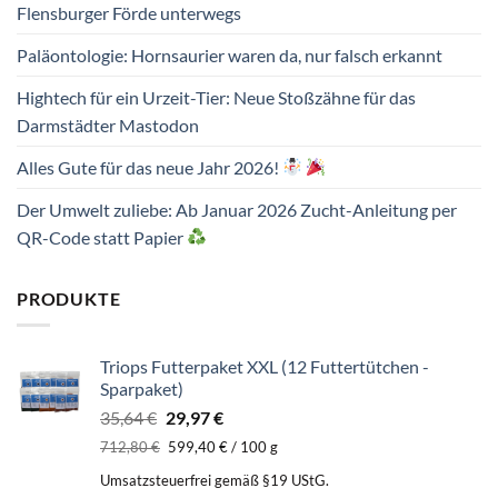
Flensburger Förde unterwegs
Paläontologie: Hornsaurier waren da, nur falsch erkannt
Hightech für ein Urzeit-Tier: Neue Stoßzähne für das
Darmstädter Mastodon
Alles Gute für das neue Jahr 2026!
Der Umwelt zuliebe: Ab Januar 2026 Zucht-Anleitung per
QR-Code statt Papier
PRODUKTE
Triops Futterpaket XXL (12 Futtertütchen -
Sparpaket)
Ursprünglicher
Aktueller
35,64
€
29,97
€
Preis
Preis
712,80
€
599,40
€
/
100
g
war:
ist:
Umsatzsteuerfrei gemäß §19 UStG.
35,64 €
29,97 €.