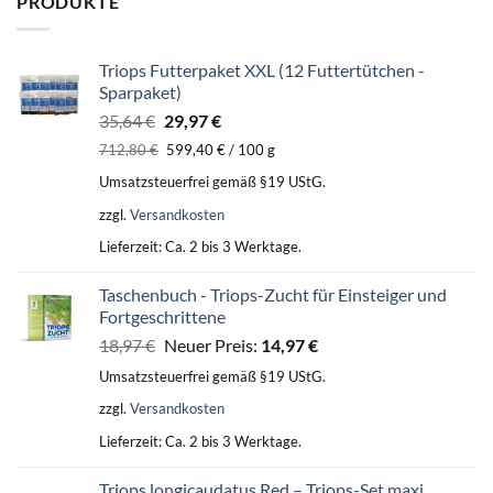
PRODUKTE
Triops Futterpaket XXL (12 Futtertütchen -
Sparpaket)
Ursprünglicher
Aktueller
35,64
€
29,97
€
Preis
Preis
712,80
€
599,40
€
/
100
g
war:
ist:
Umsatzsteuerfrei gemäß §19 UStG.
35,64 €
29,97 €.
zzgl.
Versandkosten
Lieferzeit:
Ca. 2 bis 3 Werktage.
Taschenbuch - Triops-Zucht für Einsteiger und
Fortgeschrittene
Ursprünglicher
Aktueller
18,97
€
Neuer Preis:
14,97
€
Preis
Preis
Umsatzsteuerfrei gemäß §19 UStG.
war:
ist:
zzgl.
Versandkosten
18,97 €
14,97 €.
Lieferzeit:
Ca. 2 bis 3 Werktage.
Triops longicaudatus Red – Triops-Set maxi