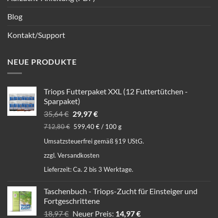
Blog
Kontakt/Support
NEUE PRODUKTE
Triops Futterpaket XXL (12 Futtertütchen -
Sparpaket)
Ursprünglicher
Aktueller
35,64
€
29,97
€
Preis
Preis
712,80
€
599,40
€
/
100
g
war:
ist:
Umsatzsteuerfrei gemäß §19 UStG.
35,64 €
29,97 €.
zzgl.
Versandkosten
Lieferzeit:
Ca. 2 bis 3 Werktage.
Taschenbuch - Triops-Zucht für Einsteiger und
Fortgeschrittene
Ursprünglicher
Aktueller
18,97
€
Neuer Preis:
14,97
€